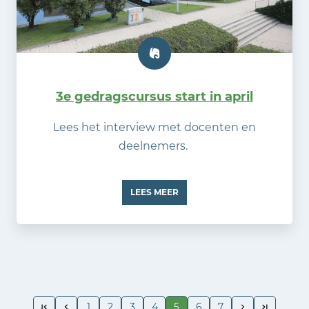
3e gedragscursus start in april
Lees het interview met docenten en
deelnemers.
LEES MEER
1
2
3
4
5
6
7