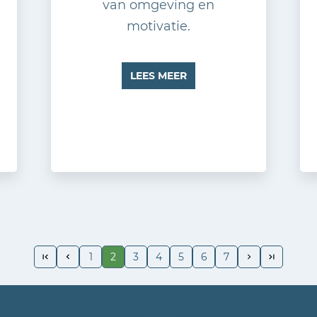
van omgeving en
motivatie.
LEES MEER
1
2
3
4
5
6
7