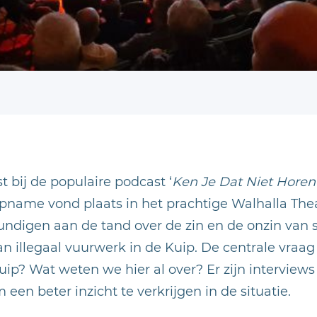
 bij de populaire podcast ‘
Ken Je Dat Niet Horen
pname vond plaats in het prachtige Walhalla The
ndigen aan de tand over de zin en de onzin van 
an illegaal vuurwerk in de Kuip. De centrale vra
Kuip? Wat weten we hier al over? Er zijn intervi
 een beter inzicht te verkrijgen in de situatie.