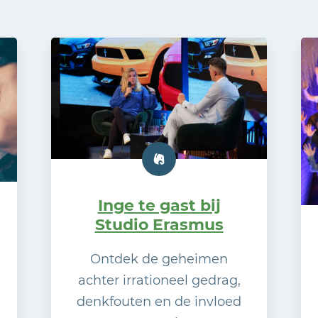
Inge te gast bij
Studio Erasmus
Ontdek de geheimen
achter irrationeel gedrag,
denkfouten en de invloed