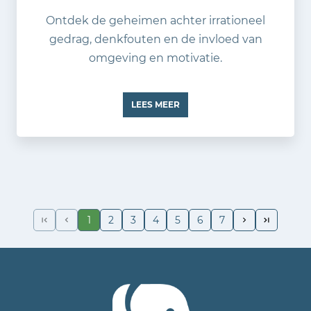
Ontdek de geheimen achter irrationeel
gedrag, denkfouten en de invloed van
omgeving en motivatie.
LEES MEER
1
2
3
4
5
6
7