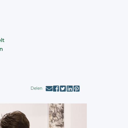
lt
en
Delen