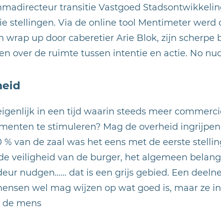
madirecteur transitie Vastgoed Stadsontwikkelin
e stellingen. Via de online tool Mentimeter werd d
 wrap up door caberetier Arie Blok, zijn scherpe
en over de ruimte tussen intentie en actie. No nud
heid
genlijk in een tijd waarin steeds meer commercië
nten te stimuleren? Mag de overheid ingrijpen o
% van de zaal was het eens met de eerste stelling
de veiligheid van de burger, het algemeen belang 
rdeur nudgen…… dat is een grijs gebied. Een deel
mensen wel mag wijzen op wat goed is, maar ze in
n de mens