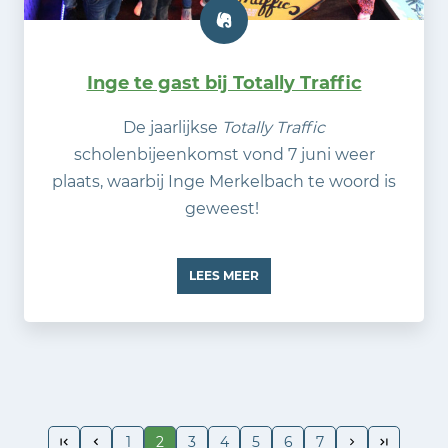
Inge te gast bij Totally Traffic
De jaarlijkse
Totally Traffic
scholenbijeenkomst vond 7 juni weer
plaats, waarbij Inge Merkelbach te woord is
geweest!
LEES MEER
1
2
3
4
5
6
7