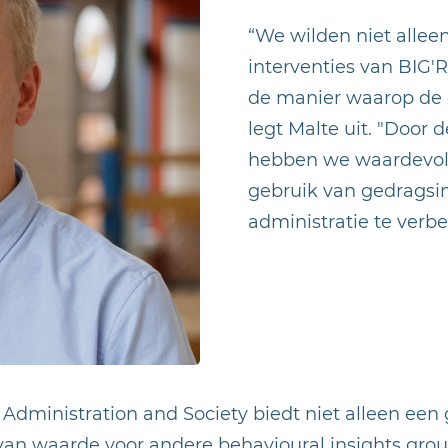
“We wilden niet allee
interventies van BIG'
de manier waarop de g
legt Malte uit. "Door 
hebben we waardevoll
gebruik van gedragsin
administratie te verbe
n Administration and Society biedt niet alleen een
van waarde voor andere behavioural insights gro