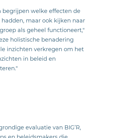
n begrijpen welke effecten de
R hadden, maar ook kijken naar
roep als geheel functioneert,"
deze holistische benadering
e inzichten verkregen om het
zichten in beleid en
teren."
 grondige evaluatie van BIG’R,
ups en beleidsmakers die